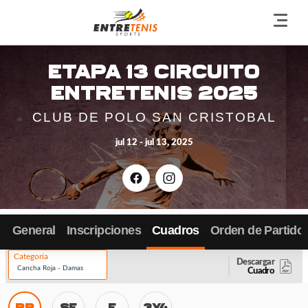
Go
back
to
Etapa 13 Circuito
the
Entretenis 2025
home
page
CLUB DE POLO SAN CRISTOBAL
jul 12 - jul 13, 2025
Facebook
Instagram
General
Inscripciones
Cuadros
Orden de Partido
Categoría
Descargar
Cuadro
RR
SF
F
3Y4