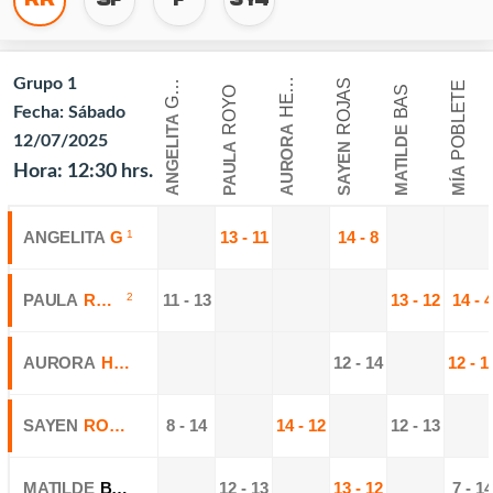
R
R
E
R
A
R
A
Grupo 1
H
A
ROJAS
G
Y
POBLETE
BAS
ROYO
E
Fecha: Sábado
ANGELITA
AURORA
MATILDE
12/07/2025
PAULA
SAYEN
Hora: 12:30 hrs.
MÍA
ANGELITA
GARAY
1
13 - 11
14 - 8
PAULA
ROYO
2
11 - 13
13 - 12
14 - 4
AURORA
HERRERA
12 - 14
12 - 1
SAYEN
ROJAS
8 - 14
14 - 12
12 - 13
MATILDE
BAS
12 - 13
13 - 12
7 - 14