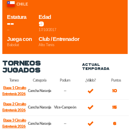
CHILE
Estatura
Edad
--
9
--
17/10/2017
Juega con
Club / Entrenador
Babolat
Alto Tenis
Torneos
Actual
Jugados
Temporada
Torneo
Categoría
Podium
¿Válido?
Puntos
Etapa 1 Circuito
10
Cancha Naranja
--
Entretenis 2026
Etapa 2 Circuito
15
Cancha Naranja
Vice-Campeón
Entretenis 2026
Etapa 3 Circuito
6
Cancha Naranja
--
Entretenis 2026