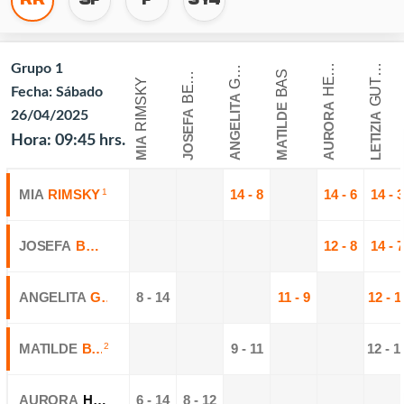
U
I
R
R
E
R
R
E
R
A
R
A
R
N
A
Grupo 1
H
A
G
E
Z
G
Y
BAS
B
L
E
RIMSKY
T
E
Fecha: Sábado
ANGELITA
AURORA
MATILDE
26/04/2025
JOSEFA
LETIZIA
Hora: 09:45 hrs.
MIA
MIA
RIMSKY
1
14 - 8
14 - 6
14 - 3
JOSEFA
BERNAL
12 - 8
14 - 7
ANGELITA
GARAY
8 - 14
11 - 9
12 - 1
MATILDE
BAS
2
9 - 11
12 - 1
AURORA
HERRERA
6 - 14
8 - 12