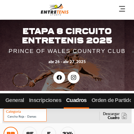
Go
back
to
Etapa 8 Circuito
the
Entretenis 2025
home
page
PRINCE OF WALES COUNTRY CLUB
abr 26 - abr 27, 2025
Facebook
Instagram
General
Inscripciones
Cuadros
Orden de Partido
Categoría
Descargar
Cuadro
RR
SF
F
3Y4