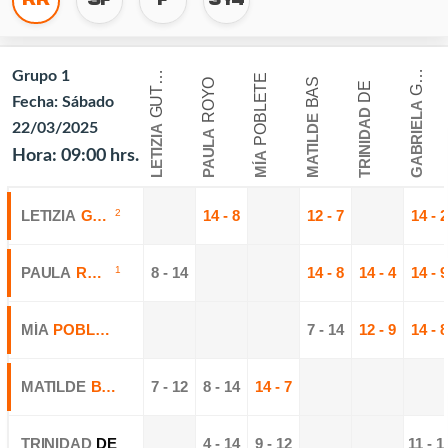
U
E
R
R
E
R
U
I
R
R
E
G
O
Grupo 1
G
E
Z
POBLETE
BAS
ROYO
DE
T
Fecha: Sábado
GABRIELA
TRINIDAD
MATILDE
22/03/2025
LETIZIA
PAULA
Hora: 09:00 hrs.
MÍA
LETIZIA
GUTIERREZ
2
14 - 8
12 - 7
14 - 2
PAULA
ROYO
1
8 - 14
14 - 8
14 - 4
14 - 9
MÍA
POBLETE
7 - 14
12 - 9
14 - 8
MATILDE
BAS
7 - 12
8 - 14
14 - 7
TRINIDAD
DE
4 - 14
9 - 12
11 - 1