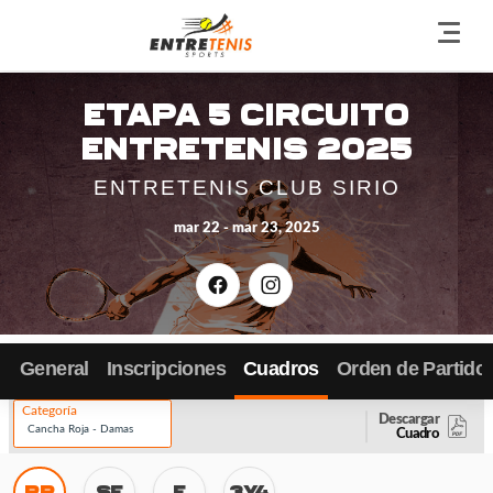
Go
back
to
Etapa 5 Circuito
the
Entretenis 2025
home
page
ENTRETENIS CLUB SIRIO
mar 22 - mar 23, 2025
Facebook
Instagram
General
Inscripciones
Cuadros
Orden de Partido
Categoría
Descargar
Cuadro
RR
SF
F
3Y4