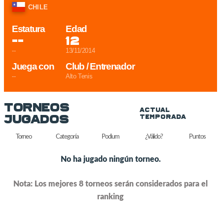
CHILE
Estatura
Edad
--
12
--
13/11/2014
Juega con
Club / Entrenador
--
Alto Tenis
Torneos
Actual
Jugados
Temporada
Torneo
Categoría
Podium
¿Válido?
Puntos
No ha jugado ningún torneo.
Nota: Los mejores 8 torneos serán considerados para el
ranking