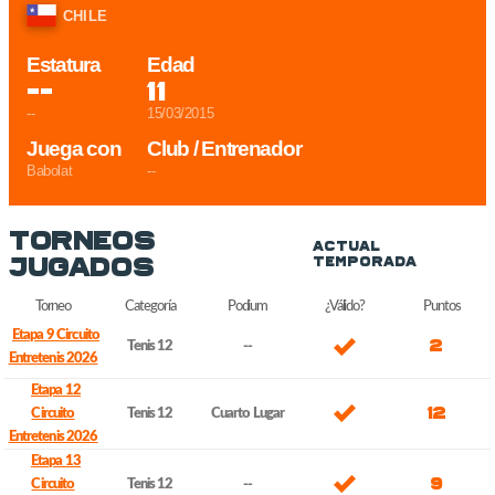
CHILE
Estatura
Edad
--
11
--
15/03/2015
Juega con
Club / Entrenador
Babolat
--
Torneos
Actual
Jugados
Temporada
Torneo
Categoría
Podium
¿Válido?
Puntos
Etapa 9 Circuito
2
Tenis 12
--
Entretenis 2026
Etapa 12
12
Circuito
Tenis 12
Cuarto Lugar
Entretenis 2026
Etapa 13
9
Circuito
Tenis 12
--