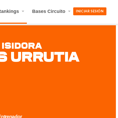
Rankings
Bases Circuito
INICIAR SESIÓN
 Isidora
s Urrutia
 Entrenador