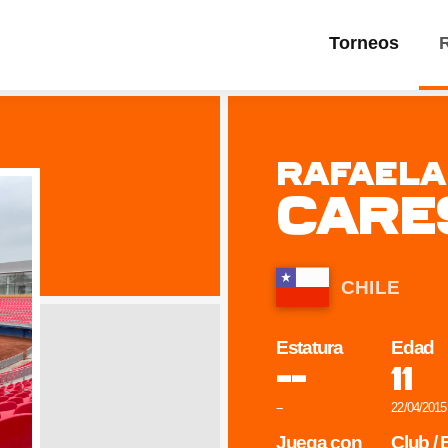
Torneos
Rafaela
Care
CHILE
Estatura
Edad
--
11
--
22/04/2015
Juega con
Club /