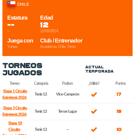
CHILE
Estatura
Edad
--
12
--
11/05/2014
Juega con
Club / Entrenador
Yonex
Academia Chile Tenis
Torneos
Actual
Jugados
Temporada
Torneo
Categoría
Podium
¿Válido?
Puntos
Etapa 1 Circuito
17
Tenis 12
Vice-Campeón
Entretenis 2026
Etapa 3 Circuito
19
Tenis 12
Tercer Lugar
Entretenis 2026
Etapa 10
10
Circuito
Tenis 12
--